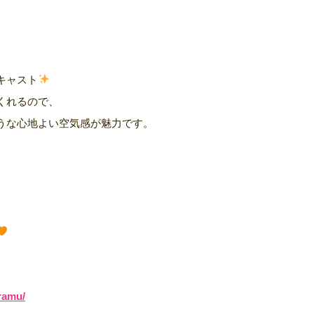
キャスト
くれるので、
うな心地よい空気感が魅力です。
、
ramu/