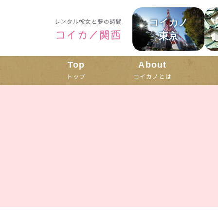
コイカノ
東京
Top
About
トップ
コイカノとは