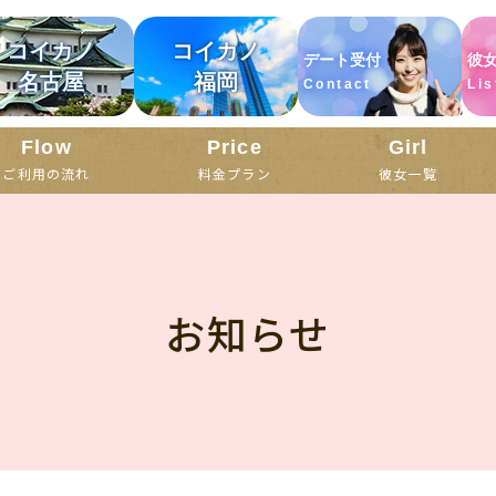
コイカノ
コイカノ
デート受付
彼
名古屋
福岡
Contact
Lis
Flow
Price
Girl
ご利用の流れ
料金プラン
彼女一覧
お知らせ