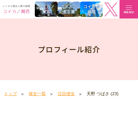
コイカノ
コイカノ
コイカノ
東京
名古屋
福岡
MENU
プロフィール紹介
トップ
彼女一覧
注目彼女
天野 つばさ (23)