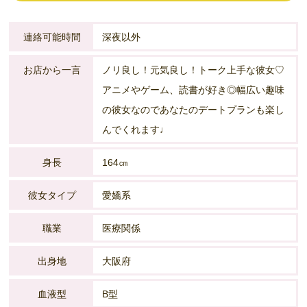
連絡可能時間
深夜以外
お店から一言
ノリ良し！元気良し！トーク上手な彼女♡
アニメやゲーム、読書が好き◎幅広い趣味
の彼女なのであなたのデートプランも楽し
んでくれます♩
身長
164㎝
彼女タイプ
愛嬌系
職業
医療関係
出身地
大阪府
血液型
B型